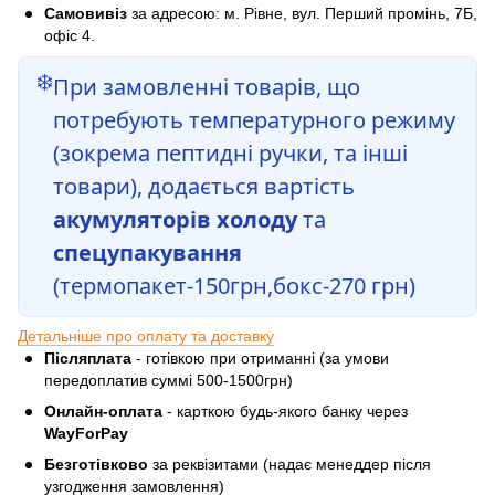
Самовивіз
за адресою: м. Рівне, вул. Перший промінь, 7Б,
офіс 4.
❄️
При замовленні товарів, що
потребують температурного режиму
(зокрема пептидні ручки, та інші
товари), додається вартість
акумуляторів холоду
та
спецупакування
(термопакет-150грн,бокс-270 грн)
Детальніше про оплату та доставку
Післяплата
- готівкою при отриманні (за умови
передоплатив суммі 500-1500грн)
Онлайн-оплата
- карткою будь-якого банку через
WayForPay
Безготівково
за реквізитами (надає менеддер після
узгодження замовлення)