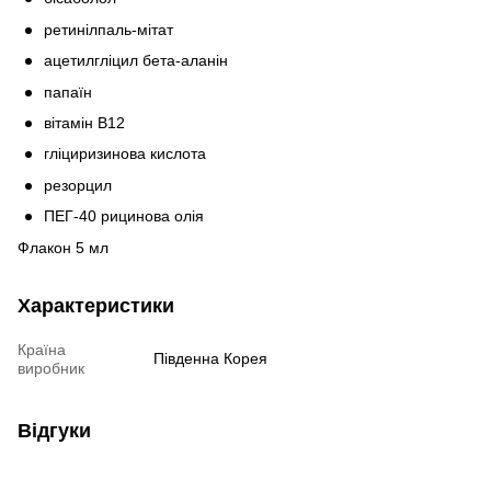
ретинілпаль-мітат
ацетилгліцил бета-аланін
папаїн
вітамін В12
гліциризинова кислота
резорцил
ПЕГ-40 рицинова олія
Флакон 5 мл
Характеристики
Країна
Південна Корея
виробник
Відгуки