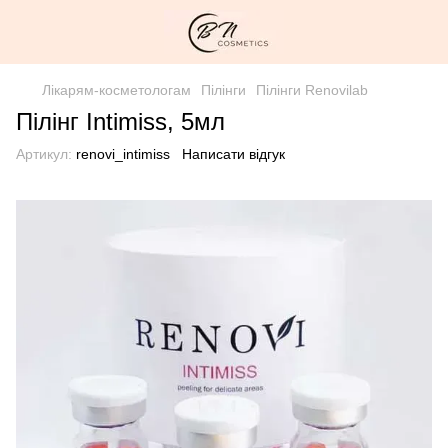
Лікарям-косметологам
Пілінги
Пілінги Renovilab
Пілінг Intimiss, 5мл
Артикул:
renovi_intimiss
Написати відгук