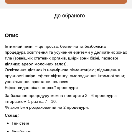
До обраного
Опис
Інтимний пілінг – це проста, безпечна та безболісна
процедура освітлення та усунення еритеми у делікатних зонах
тіла (зовнішніх статевих органів, шкіри зони бікіні, пахвової
ділянки; ареол молочних залоз).
Освітлення ділянок із надмірною пігментацією; підвищення
пружності шкіри; ефект ліфтингу; омолодження інтимної зони;
уповільнення зростання волосся.
Ефект видно після першої процедури.
За бажання процедуру можна повторити 3 - 6 процедур з
інтервалом 1 раз на 7 - 10.
Флакон 5мл розрахований на 2 процедури.
Склад:
Геністеїн
бісаболол