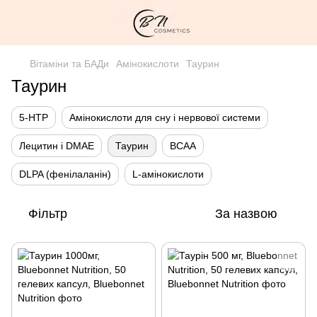
Вітаміни та БАДи
Амінокислоти
Таурин
Таурин
5-HTP
Амінокислоти для сну і нервової системи
Лецитин і DMAE
Таурин
BCAA
DLPA (фенілаланін)
L-амінокислоти
Фільтр
За назвою