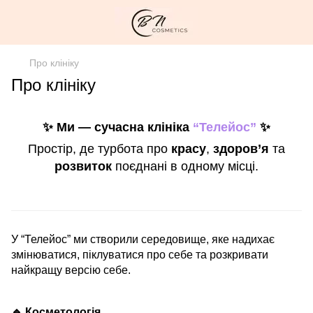
Про клініку
Про клініку
✨ Ми — сучасна клініка
“Телейос”
✨
Простір, де турбота про
красу
,
здоров’я
та
розвиток
поєднані в одному місці.
У “Телейос” ми створили середовище, яке надихає
змінюватися, піклуватися про себе та розкривати
найкращу версію себе.
🔹 Косметологія