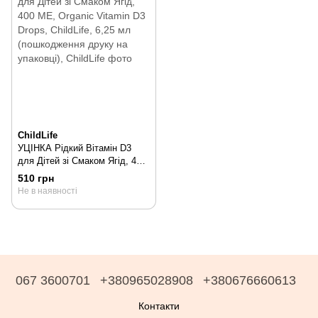
ChildLife
УЦІНКА Рідкий Вітамін D3
для Дітей зі Смаком Ягід, 400
МЕ, Organic Vitamin D3 Drops,
510 грн
ChildLife, 6,25 мл
Не в наявності
(пошкодження друку на
упаковці), 6,25 мл
067 3600701
+380965028908
+380676660613
Контакти