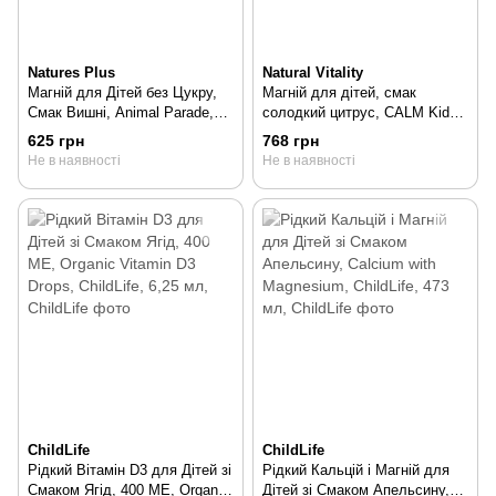
Natures Plus
Natural Vitality
Магній для Дітей без Цукру,
Магній для дітей, смак
Смак Вишні, Animal Parade,
солодкий цитрус, CALM Kids
Natures Plus, порошок 171г,
Gummies, Natural Vitality, 60
625 грн
768 грн
170 гр
жувальних цукерок, 60 шт
Не в наявності
Не в наявності
ChildLife
ChildLife
Рідкий Вітамін D3 для Дітей зі
Рідкий Кальцій і Магній для
Смаком Ягід, 400 МЕ, Organic
Дітей зі Смаком Апельсину,