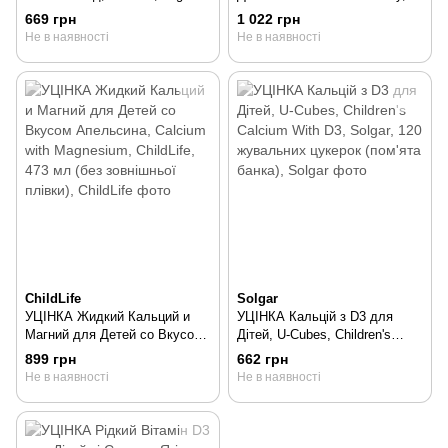
Vitamin D3 Drops, ChildLife,
Calcium with Magnesium,
669 грн
1 022 грн
6,25 мл, 6,25 мл
ChildLife, 473 мл, 473 мл
Не в наявності
Не в наявності
ChildLife
Solgar
УЦІНКА Жидкий Кальций и
УЦІНКА Кальцій з D3 для
Магний для Детей со Вкусом
Дітей, U-Cubes, Children's
Апельсина, Calcium with
Calcium With D3, Solgar, 120
899 грн
662 грн
Magnesium, ChildLife, 473 мл
жувальних цукерок (пом'ята
Не в наявності
Не в наявності
(без зовнішньої плівки), 473
банка), 120 шт
мл