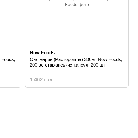
Now Foods
 Foods,
Силімарин (Расторопша) 300мг, Now Foods,
200 вегетаріанських капсул, 200 шт
1 462 грн