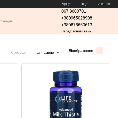
Укр
Рус
Вхід
Бажання
067 3600701
+380965028908
+380676660613
Передзвонити вам?
Відображення:
Сортування:
за назвою