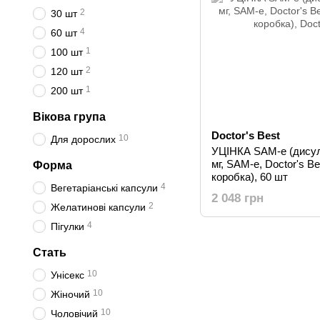
2
30 шт
4
60 шт
1
100 шт
2
120 шт
1
200 шт
Вікова група
Doctor's Best
10
Для дорослих
УЦІНКА SAM-e (дисул
мг, SAM-e, Doctor's Be
Форма
коробка), 60 шт
4
Вегетаріанські капсули
2 048 грн
2
Желатинові капсули
4
Пігулки
Стать
10
Унісекс
10
Жіночий
10
Чоловічий