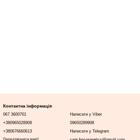
Контактна інформація
067 3600701
Написати у Viber
+380965028908
09650289908
+380676660613
Написати у Telegram
care.bncosmetics@gmail.com
Передзвонити вам?