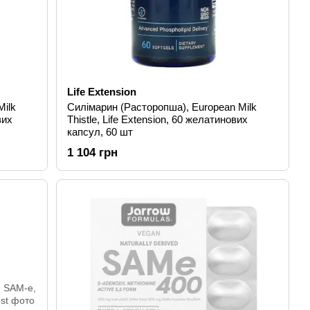
Life Extension
Milk
Силімарин (Расторопша), European Milk
вих
Thistle, Life Extension, 60 желатинових
капсул, 60 шт
1 104 грн