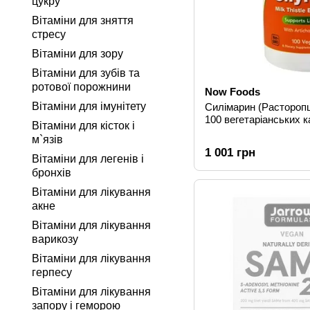
цукру
Вітаміни для зняття
стресу
Вітаміни для зору
Вітаміни для зубів та
ротової порожнини
Now Foods
Вітаміни для імунітету
Силімарин (Расторопш
100 вегетаріанських к
Вітаміни для кісток і
м`язів
1 001 грн
Вітаміни для легенів і
бронхів
Вітаміни для лікування
акне
Вітаміни для лікування
варикозу
Вітаміни для лікування
герпесу
Вітаміни для лікування
запору і геморою