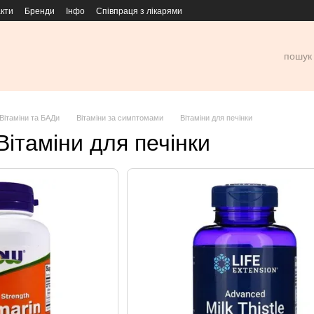
кти
Бренди
Інфо
Співпраця з лікарями
Вітаміни та БАДи
Вітаміни за симптомами
Вітаміни для печінки
Вітаміни для печінки