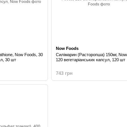
Now Foods
tathione, Now Foods, 30
Силімарин (Расторопша) 150мг, Now
л, 30 шт
120 вегетаріанських капсул, 120 шт
743 грн