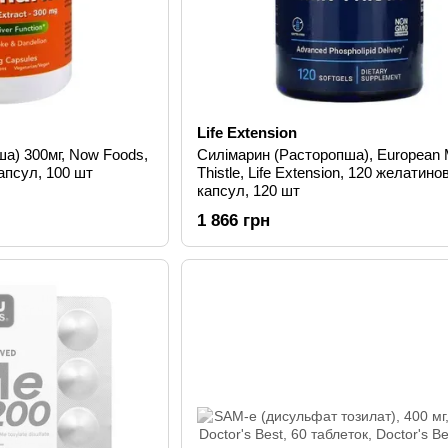
Life Extension
а) 300мг, Now Foods,
Силімарин (Расторопша), European 
апсул, 100 шт
Thistle, Life Extension, 120 желатино
капсул, 120 шт
1 866 грн