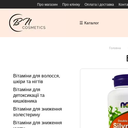
Перейти до основного контенту
Про магазин
Про клініку
Оплата і доставка
Конта
☰ Каталог
Головна
Вітаміни для волосся,
шкіри та нігтів
Вітаміни для
детоксикації та
кишківника
Вітаміни для зниження
холестерину
Вітаміни для зниження