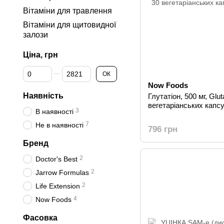
Вітаміни для травлення
Вітаміни для щитовидної
залози
Ціна, грн
Від Ціна, грн
До Ціна, грн
ОК
Now Foods
Наявність
Глутатіон, 500 мг, Glu
вегетаріанських капсу
3
В наявності
7
Не в наявності
796 грн
Бренд
2
Doctor's Best
2
Jarrow Formulas
2
Life Extension
4
Now Foods
Фасовка