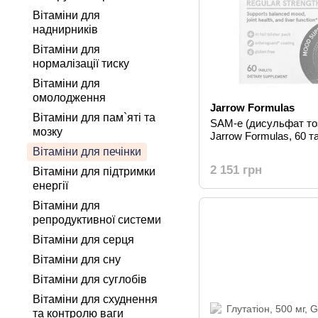
Вітаміни для
наднирників
Вітаміни для
нормалізації тиску
Вітаміни для
омолодження
Jarrow Formulas
Вітаміни для пам`яті та
SAM-e (дисульфат тоз
мозку
Jarrow Formulas, 60 т
Вітаміни для печінки
2 151 грн
Вітаміни для підтримки
енергії
Вітаміни для
репродуктивної системи
Вітаміни для серця
Вітаміни для сну
Вітаміни для суглобів
Вітаміни для схуднення
та контролю ваги