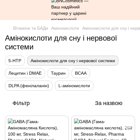
Вітаміни та БАДи
Амінокислоти
Амінокислоти для сну і нер
Амінокислоти для сну і нервової
системи
5-HTP
Амінокислоти для сну і нервової системи
Лецитин і DMAE
Таурин
BCAA
DLPA (фенілаланін)
L-амінокислоти
Фільтр
За назвою