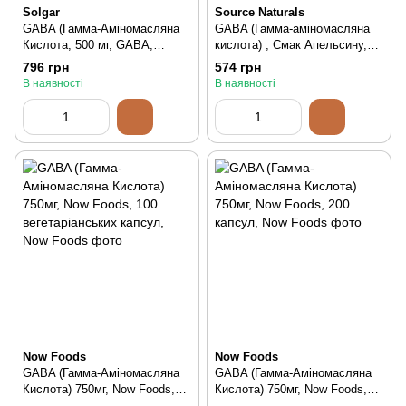
Solgar
Source Naturals
GABA (Гамма-Аміномасляна
GABA (Гамма-аміномасляна
Кислота, 500 мг, GABA,
кислота) , Смак Апельсину,
Solgar, 50 вегетаріанських
Serene Science, Source
796 грн
574 грн
капсул, 50 шт
Naturals, 60 таблеток для
В наявності
В наявності
розсмоктування, 60 шт
Now Foods
Now Foods
GABA (Гамма-Аміномасляна
GABA (Гамма-Аміномасляна
Кислота) 750мг, Now Foods,
Кислота) 750мг, Now Foods,
100 вегетаріанських капсул,
200 капсул, 200 шт