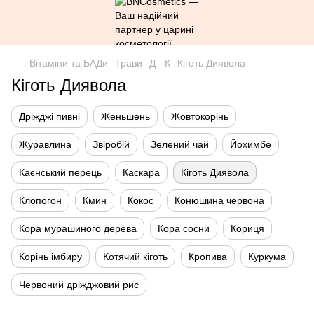
Вітаміни та БАДи
Трави
Д - К
Кіготь Диявола
Кіготь Диявола
Дріжджі пивні
Женьшень
Жовтокорінь
Журавлина
Звіробій
Зелений чай
Йохимбе
Каєнський перець
Каскара
Кіготь Диявола
Клопогон
Кмин
Кокос
Конюшина червона
Кора мурашиного дерева
Кора сосни
Кориця
Корінь імбиру
Котячий кіготь
Кропива
Куркума
Червоний дріжджовий рис