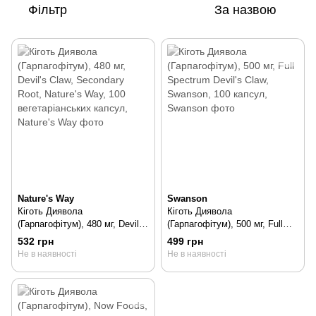
Фільтр
За назвою
Nature's Way
Swanson
Кіготь Диявола
Кіготь Диявола
(Гарпагофітум), 480 мг, Devil's
(Гарпагофітум), 500 мг, Full
Claw, Secondary Root, Nature's
Spectrum Devil's Claw,
532 грн
499 грн
Way, 100 вегетаріанських
Swanson, 100 капсул, 100 шт
Не в наявності
Не в наявності
капсул, 100 шт