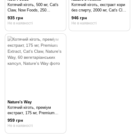
Котячий кіготь, 500 мг, Cat's
Котячий кіготь, екстракт кори
Claw, Now Foods, 250
без спирту, 2000 мг, Cat's Claw
вегетаріанських капсул, 250
Bark, Alcohol-Free, Nature's
935 грн
946 грн
шт
Answer, 60 мл, 60 мл
Не в наявності
Не в наявності
Nature's Way
Котячий кіготь, преміум
екстракт, 175 мг, Premium
Extract, Cat's Claw, Nature's
959 грн
Way, 60 вегетаріанських
Не в наявності
капсул, 60 шт