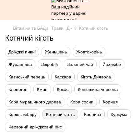
Вітаміни та БАДи
Трави
Д - К
Котячий кіготь
Котячий кіготь
Дріжджі пивні
Женьшень
Жовтокорінь
Журавлина
Звіробій
Зелений чай
Йохимбе
Каєнський перець
Каскара
Кіготь Диявола
Клопогон
Кмин
Кокос
Конюшина червона
Кора мурашиного дерева
Кора сосни
Кориця
Корінь імбиру
Котячий кіготь
Кропива
Куркума
Червоний дріжджовий рис