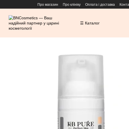
Перейти до основного контенту
Про магазин
Про клініку
Оплата і доставка
Конта
☰ Каталог