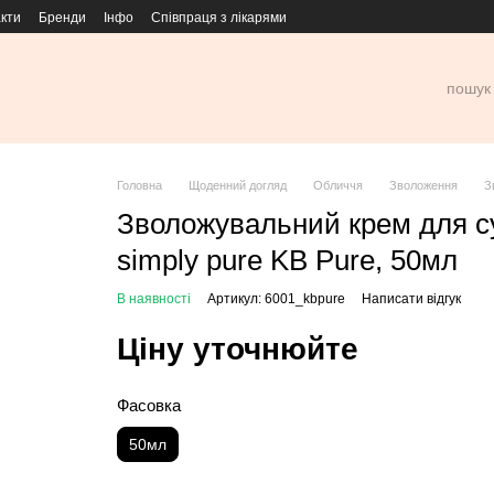
кти
Бренди
Інфо
Співпраця з лікарями
Головна
Щоденний догляд
Обличчя
Зволоження
З
Зволожувальний крем для сух
simply pure KB Pure, 50мл
В наявності
Артикул: 6001_kbpure
Написати відгук
Ціну уточнюйте
Фасовка
50мл