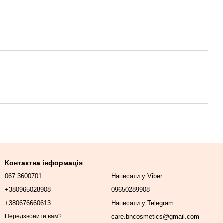
Контактна інформація
067 3600701
Написати у Viber
+380965028908
09650289908
+380676660613
Написати у Telegram
care.bncosmetics@gmail.com
Передзвонити вам?