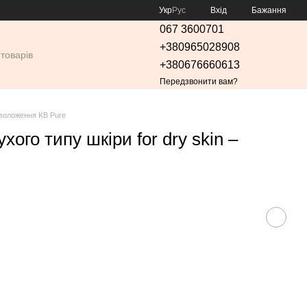
Укр
Рус
Вхід
Бажання
067 3600701
+380965028908
+380676660613
Передзвонити вам?
воложення KB Pure
ого типу шкіри for dry skin –