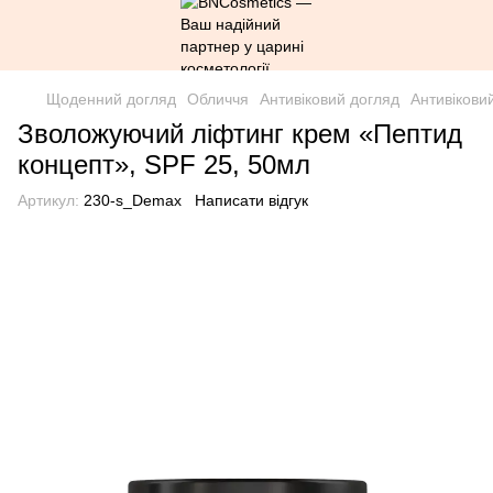
Щоденний догляд
Обличчя
Антивіковий догляд
Антивікови
Зволожуючий ліфтинг крем «Пептид
концепт», SPF 25, 50мл
Артикул:
230-s_Demax
Написати відгук