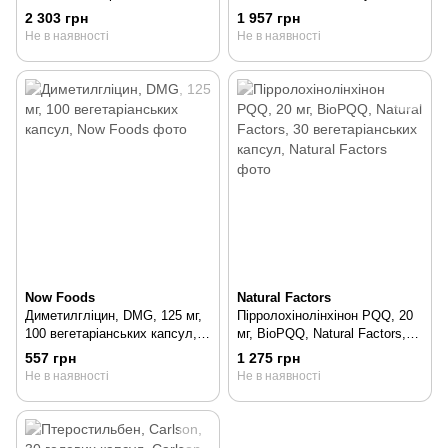
BioEnhanced Na-RALA,
2 303 грн
1 957 грн
Doctor's Best, 60
Не в наявності
Не в наявності
вегетаріанських капсул, 60 шт
Now Foods
Natural Factors
Диметилгліцин, DMG, 125 мг,
Пірролохінолінхінон PQQ, 20
100 вегетаріанських капсул,
мг, BioPQQ, Natural Factors,
100 шт
30 вегетаріанських капсул, 30
557 грн
1 275 грн
шт
Не в наявності
Не в наявності