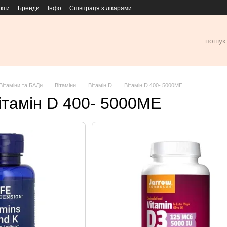
кти
Бренди
Інфо
Співпраця з лікарями
Вітаміни та БАДи
Вітаміни
Вітамін D
Вітамін D 400- 5000ME
ітамін D 400- 5000ME