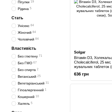
19
Пігулки
5
Рідина
Стать
84
Унісекс
84
Жіночий
84
Чоловічий
Властивість
Solgar
71
Без глютену
Вітамін D3, Холекаль
Cholecalciferol, 25 мкг
67
Без ГМО
жувальних таблеток 
2
Без спирта
смак), 100 шт
636 грн
25
Веганський
31
Вегетаріанський
1
Гіпоалергенний
10
Кошерний
5
Халяль