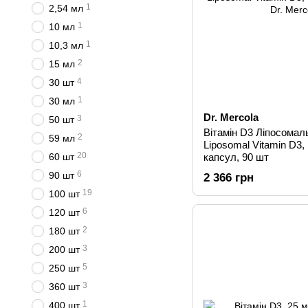
1
2,54 мл
1
10 мл
1
10,3 мл
2
15 мл
4
30 шт
1
30 мл
Dr. Mercola
3
50 шт
Вітамін D3 Ліпосомал
2
59 мл
Liposomal Vitamin D3, 
20
60 шт
капсул, 90 шт
6
90 шт
2 366 грн
19
100 шт
6
120 шт
2
180 шт
3
200 шт
5
250 шт
3
360 шт
1
400 шт