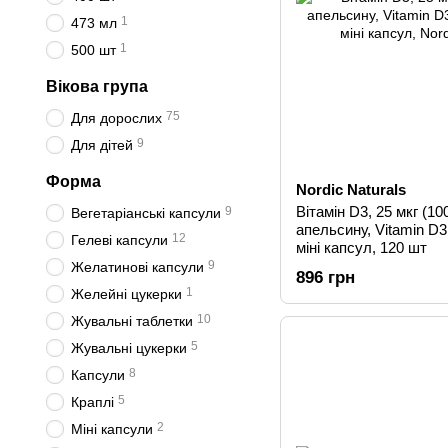
1
473 мл
1
500 шт
Вікова група
75
Для дорослих
9
Для дітей
Форма
Nordic Naturals
Вітамін D3, 25 мкг (1
9
Вегетаріанські капсули
апельсину, Vitamin D3,
12
Гелеві капсули
міні капсул, 120 шт
9
Желатинові капсули
896 грн
1
Желейні цукерки
10
Жувальні таблетки
5
Жувальні цукерки
8
Капсули
5
Краплі
2
Міні капсули