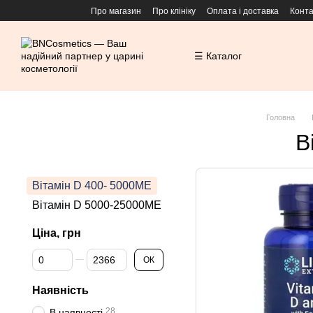
Перейти до основного контенту
Про магазин
Про клініку
Оплата і доставка
Конта
☰ Каталог
Головна
В
Вітамін D 400- 5000ME
Вітамін D 5000-25000МЕ
Ціна, грн
Від Ціна, грн
До Ціна, грн
ОК
Наявність
28
В наявності