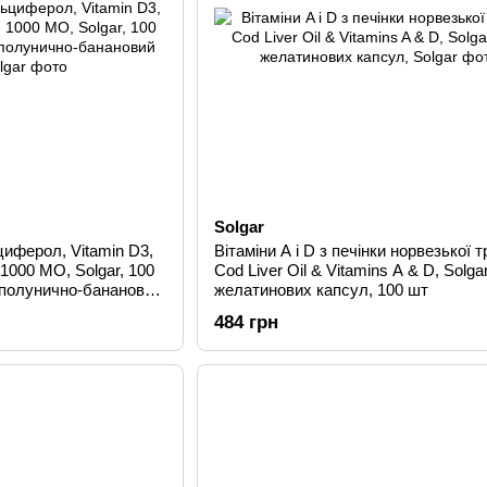
Solgar
циферол, Vitamin D3,
Вітаміни A і D з печінки норвезької т
, 1000 МО, Solgar, 100
Cod Liver Oil & Vitamins A & D, Solgar
(полунично-банановий
желатинових капсул, 100 шт
484 грн