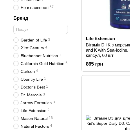
57
Не в наявності
Бренд
Life Extension
3
Garden of Life
Вітамін D і K з морсь
4
21st Century
and K with Sea-Iodine, 
капсул, 60 шт
1
Bluebonnet Nutrition
5
California Gold Nutrition
865 грн
4
Carlson
1
Country Life
1
Doctor's Best
3
Dr. Mercola
3
Jarrow Formulas
2
Life Extension
16
Mason Natural
4
Natural Factors