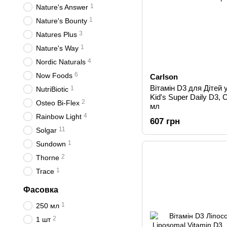
1
Nature's Answer
1
Nature's Bounty
3
Natures Plus
1
Nature's Way
4
Nordic Naturals
6
Now Foods
Carlson
Вітамін D3 для Дітей 
1
NutriBiotic
Kid's Super Daily D3, C
2
Osteo Bi-Flex
мл
4
Rainbow Light
607 грн
11
Solgar
1
Sundown
2
Thorne
1
Trace
Фасовка
1
250 мл
2
1 шт