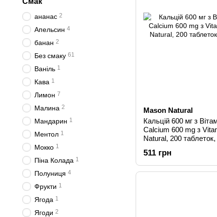
Смак
2
ананас
4
Апельсин
2
банан
61
Без смаку
1
Ваніль
1
Кава
7
Лимон
2
Малина
Mason Natural
1
Кальцій 600 мг з Віта
Мандарин
Calcium 600 mg з Vita
1
Ментол
Natural, 200 таблеток,
1
Мокко
511 грн
1
Піна Колада
4
Полуниця
1
Фрукти
1
Ягода
2
Ягоди