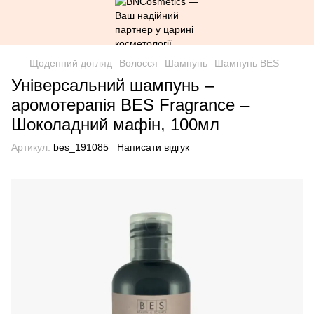
Щоденний догляд
Волосся
Шампунь
Шампунь BES
Універсальний шампунь –
аромотерапія BES Fragrance –
Шоколадний мафін, 100мл
Артикул:
bes_191085
Написати відгук