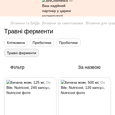
Вітаміни та БАДи
Вітаміни за симптомами
Вітаміни для тра
Травні ферменти
Клітковина
Пребіотики
Пробіотики
Травні ферменти
Фільтр
За назвою