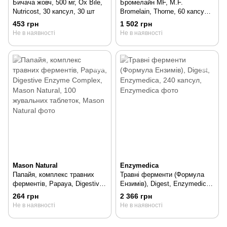
Бичача жовч, 500 мг, Ox Bile,
Бромелайн MF, M.F.
Nutricost, 30 капсул, 30 шт
Bromelain, Thorne, 60 капсул,
60 шт
453 грн
1 502 грн
Не в наявності
Не в наявності
Mason Natural
Enzymedica
Папайя, комплекс травних
Травні ферменти (Формула
ферментів, Papaya, Digestive
Ензимів), Digest, Enzymedica,
Enzyme Complex, Mason
240 капсул, 240 шт
264 грн
2 366 грн
Natural, 100 жувальних
Не в наявності
Не в наявності
таблеток, 100 шт