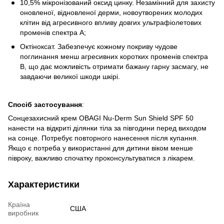
10,5% мікронізований оксид цинку. Незамінний для захисту
оновленої, відновленої дерми, новоутворених молодих
клітин від агресивного впливу довгих ультрафіолетових
променів спектра А;
Октіноксат. Забезпечує кожному покриву чудове
поглинання менш агресивних коротких променів спектра
В, що дає можливість отримати бажану гарну засмагу, не
завдаючи великої шкоди шкірі.
Спосіб застосування
:
Сонцезахисний крем OBAGI Nu-Derm Sun Shield SPF 50
нанести на відкриті ділянки тіла за півгодини перед виходом
на сонце. Потребує повторного нанесення після купання.
Якщо є потреба у використанні для дитини віком менше
півроку, важливо спочатку проконсультуватися з лікарем.
Характеристики
Країна
США
виробник