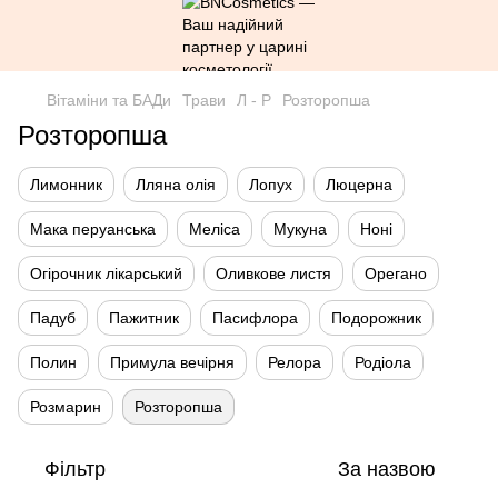
Вітаміни та БАДи
Трави
Л - Р
Розторопша
Розторопша
Лимонник
Лляна олія
Лопух
Люцерна
Мака перуанська
Меліса
Мукуна
Ноні
Огірочник лікарський
Оливкове листя
Орегано
Падуб
Пажитник
Пасифлора
Подорожник
Полин
Примула вечірня
Релора
Родіола
Розмарин
Розторопша
Фільтр
За назвою