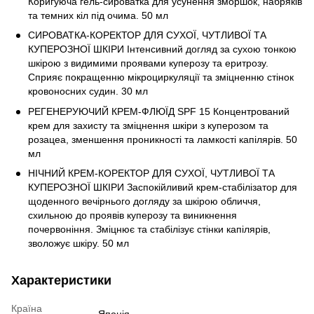
Коригуюча гель-сироватка для усунення зморшок, набряків
та темних кіл під очима. 50 мл
СИРОВАТКА-КОРЕКТОР ДЛЯ СУХОЇ, ЧУТЛИВОЇ ТА
КУПЕРОЗНОЇ ШКІРИ Інтенсивний догляд за сухою тонкою
шкірою з видимими проявами куперозу та еритрозу.
Сприяє покращенню мікроциркуляції та зміцненню стінок
кровоносних судин. 30 мл
РЕГЕНЕРУЮЧИЙ КРЕМ-ФЛЮЇД SPF 15 Концентрований
крем для захисту та зміцнення шкіри з куперозом та
розацеа, зменшення проникності та ламкості капілярів. 50
мл
НІЧНИЙ КРЕМ-КОРЕКТОР ДЛЯ СУХОЇ, ЧУТЛИВОЇ ТА
КУПЕРОЗНОЇ ШКІРИ Заспокійливий крем-стабілізатор для
щоденного вечірнього догляду за шкірою обличчя,
схильною до проявів куперозу та виникнення
почервоніння. Зміцнює та стабілізує стінки капілярів,
зволожує шкіру. 50 мл
Характеристики
Країна