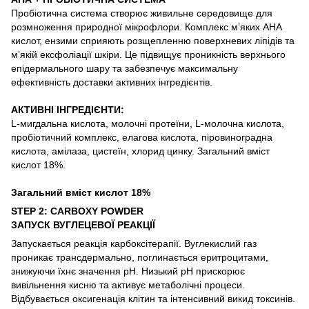
Пробіотична система створює живильне середовище для
розмноження природної мікрофлори. Комплекс м’яких АНА
кислот, ензими сприяють розщепленню поверхневих ліпідів та
м’якій ексфоліації шкіри. Це підвищує проникність верхнього
епідермального шару та забезпечує максимальну
ефективність доставки активних інгредієнтів.
АКТИВНІ ІНГРЕДІЄНТИ:
L-мигдальна кислота, молочні протеїни, L-молочна кислота,
пробіотичний комплекс, елагова кислота, піровиноградна
кислота, амілаза, цистеїн, хлорид цинку. Загальний вміст
кислот 18%.
Загальний вміст кислот 18%
STEP 2: CARBOXY POWDER
ЗАПУСК ВУГЛЕЦЕВОЇ РЕАКЦІЇ
Запускається реакція карбоксітерапії. Вуглекислий газ
проникає трансдермально, поглинається еритроцитами,
знижуючи їхнє значення pH. Низький pH прискорює
вивільнення кисню та активує метаболічні процеси.
Відбувається оксигенація клітин та інтенсивний викид токсинів.