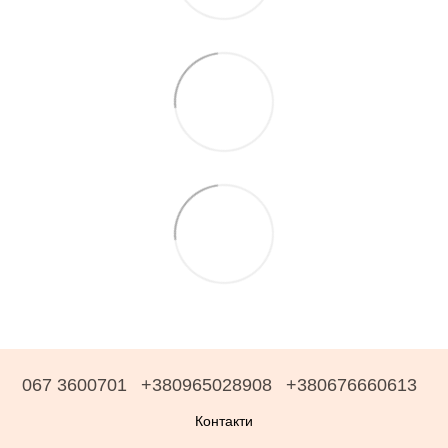
067 3600701
+380965028908
+380676660613
Контакти