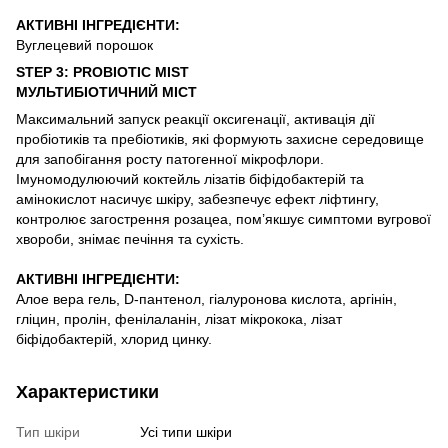
АКТИВНІ ІНГРЕДІЄНТИ:
Вуглецевий порошок
STEP 3: PROBIOTIC MIST
МУЛЬТИБІОТИЧНИЙ МІСТ
Максимальний запуск реакції оксигенації, активація дії
пробіотиків та пребіотиків, які формують захисне середовище
для запобігання росту патогенної мікрофлори.
Імуномодулюючий коктейль лізатів біфідобактерій та
амінокислот насичує шкіру, забезпечує ефект ліфтингу,
контролює загострення розацеа, пом’якшує симптоми вугрової
хвороби, знімає печіння та сухість.
АКТИВНІ ІНГРЕДІЄНТИ:
Алое вера гель, D-пантенол, гіалуронова кислота, аргінін,
гліцин, пролін, фенілаланін, лізат мікрокока, лізат
біфідобактерій, хлорид цинку.
Характеристики
Тип шкіри
Усі типи шкіри