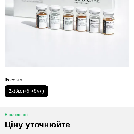
Фасовка
2х(8мл+5г+8мл)
В наявності
Ціну уточнюйте