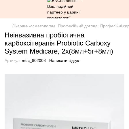
Лікарям-косметологам
Професійний догляд
Професійні си
Неінвазивна пробіотична
карбоксітерапія Probiotic Carboxy
System Medicare, 2х(8мл+5г+8мл)
Артикул:
mdc_802008
Написати відгук