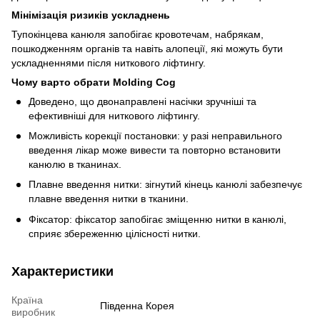
Мінімізація ризиків ускладнень
Тупокінцева канюля запобігає кровотечам, набрякам,
пошкодженням органів та навіть алопеції, які можуть бути
ускладненнями після ниткового ліфтингу.
Чому варто обрати
Molding Cog
Доведено, що двонаправлені насічки зручніші та
ефективніші для ниткового ліфтингу.
Можливість корекції постановки: у разі неправильного
введення лікар може вивести та повторно встановити
канюлю в тканинах.
Плавне введення нитки: зігнутий кінець канюлі забезпечує
плавне введення нитки в тканини.
Фіксатор: фіксатор запобігає зміщенню нитки в канюлі,
сприяє збереженню цілісності нитки.
Характеристики
Країна
Південна Корея
виробник