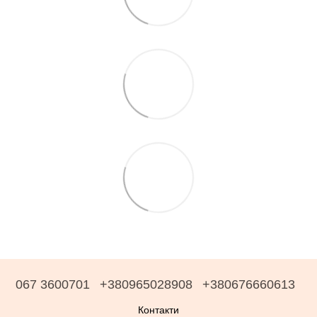
067 3600701
+380965028908
+380676660613
Контакти