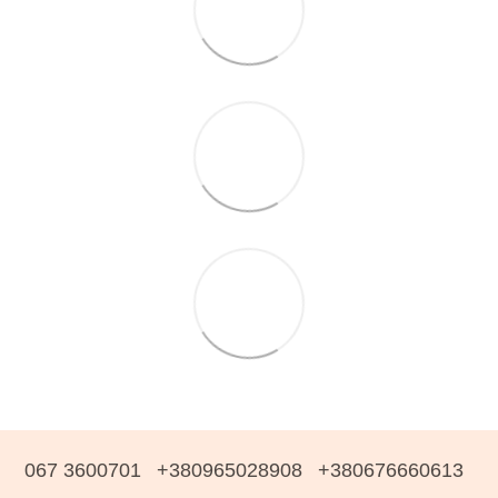
067 3600701
+380965028908
+380676660613