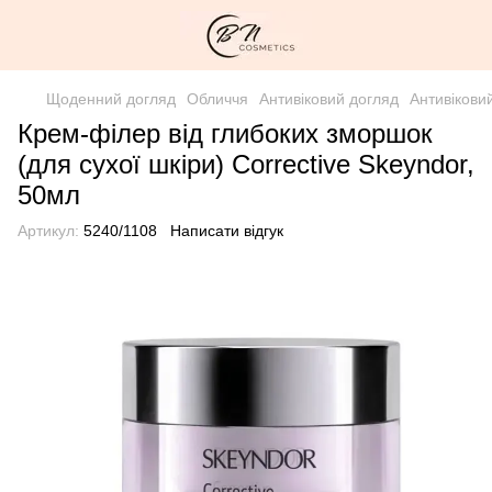
Щоденний догляд
Обличчя
Антивіковий догляд
Антивікови
Крем-філер від глибоких зморшок
(для сухої шкіри) Corrective Skeyndor,
50мл
Артикул:
5240/1108
Написати відгук