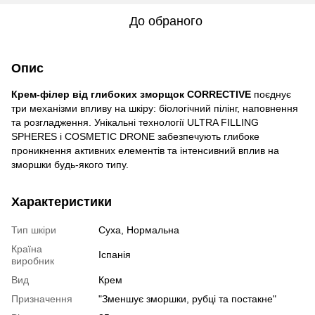
До обраного
Опис
Крем-філер від глибоких зморщок СORRECTIVE
поєднує
три механізми впливу на шкіру: біологічний пілінг, наповнення
та розгладження. Унікальні технології ULTRA FILLING
SPHERES і COSMETIC DRONE забезпечують глибоке
проникнення активних елементів та інтенсивний вплив на
зморшки будь-якого типу.
Характеристики
Тип шкіри
Суха, Нормальна
Країна
Іспанія
виробник
Вид
Крем
Призначення
"Зменшує зморшки, рубці та постакне"