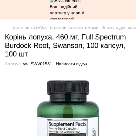
Вітаміни та БАДи
Вітаміни за симптомами
Вітаміни для воло
Корінь лопуха, 460 мг, Full Spectrum
Burdock Root, Swanson, 100 капсул,
100 шт
Артикул:
vw_SWV01531
Написати відгук