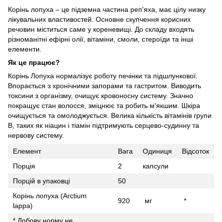
Корінь лопуха – це підземна частина реп'яха, має цілу низку
лікувальних властивостей. Основне скупчення корисних
речовин міститься саме у кореневищі. До складу входять
різноманітні ефірні олії, вітаміни, смоли, стероїди та інші
елементи.
Як це працює?
Корінь Лопуха нормалізує роботу печінки та підшлункової.
Впорається з хронічними запорами та гастритом. Виводить
токсини з організму, очищує кровоносну систему. Значно
покращує стан волосся, зміцнює та робить м'якшим. Шкіра
очищується та омолоджується. Велика кількість вітамінів групи
В, таких як ніацин і тіамін підтримують серцево-судинну та
нервову систему.
Елемент
Вага
Одиниця
Відсоток
Порція
2
капсули
Порцій в упаковці
50
Корінь лопуха (Arctium
920
мг
*
lappa)
* Добову норму не