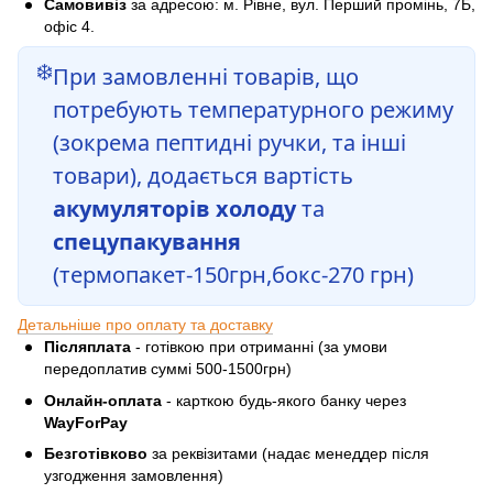
Самовивіз
за адресою: м. Рівне, вул. Перший промінь, 7Б,
офіс 4.
❄️
При замовленні товарів, що
потребують температурного режиму
(зокрема пептидні ручки, та інші
товари), додається вартість
акумуляторів холоду
та
спецупакування
(термопакет-150грн,бокс-270 грн)
Детальніше про оплату та доставку
Післяплата
- готівкою при отриманні (за умови
передоплатив суммі 500-1500грн)
Онлайн-оплата
- карткою будь-якого банку через
WayForPay
Безготівково
за реквізитами (надає менеддер після
узгодження замовлення)