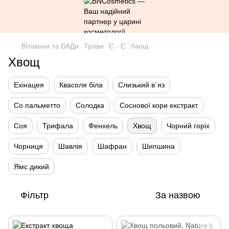
Вітаміни та БАДи
Трави
С - Е
Хвощ
Хвощ
Ехінацея
Квасоля біла
Слизький в`яз
Со пальметто
Солодка
Соснової кори екстракт
Соя
Трифала
Фенхель
Хвощ
Чорний горіх
Чорниця
Шавлія
Шафран
Шипшина
Ямс дикий
Фільтр
За назвою