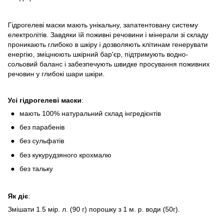
Гідрогелеві маски мають унікальну, запатентовану систему
електролітів. Завдяки їй поживні речовини і мінерали зі складу
проникають глибоко в шкіру і дозволяють клітинам генерувати
енергію, зміцнюють шкірний бар'єр, підтримують водно-
сольовий баланс і забезпечують швидке просування поживних
речовин у глибокі шари шкіри.
Усі гідрогелеві маски
:
мають 100% натуральний склад інгредієнтів
без парабенів
без сульфатів
без кукурудзяного крохмалю
без тальку⁣
Як діє
:
Змішати 1.5 мір. л. (90 г) порошку з 1 м. р. води (50г).