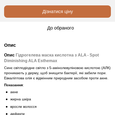
Дізнатися ціну
До обраного
Опис
Опис
Гідрогелева маска кислотна з ALA - Spot
Diminishing ALA Esthemax
Синє світлодіодне світло з 5-амінолевуліновою кислотою (АЛК)
проникають у дерму, щоб знищити бактерії, які забили пори.
Евкаліптова олія є відмінним природним засобом проти акне.
Показання
:
акне
жирна шкіра
вросле волосся
дефекти