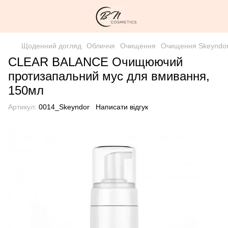
Щоденний догляд
Обличчя
Очищення
Очищення Skeyndo
CLEAR BALANCE Очищюючий
протизапальний мус для вмивання,
150мл
Артикул:
0014_Skeyndor
Написати відгук