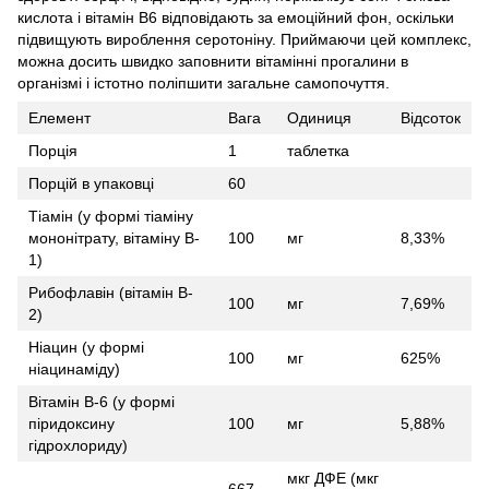
кислота і вітамін В6 відповідають за емоційний фон, оскільки
підвищують вироблення серотоніну. Приймаючи цей комплекс,
можна досить швидко заповнити вітамінні прогалини в
організмі і істотно поліпшити загальне самопочуття.
Елемент
Вага
Одиниця
Відсоток
Порція
1
таблетка
Порцій в упаковці
60
Тіамін (у формі тіаміну
мононітрату, вітаміну B-
100
мг
8,33%
1)
Рибофлавін (вітамін B-
100
мг
7,69%
2)
Ніацин (у формі
100
мг
625%
ніацинаміду)
Вітамін B-6 (у формі
піридоксину
100
мг
5,88%
гідрохлориду)
мкг ДФЕ (мкг
667