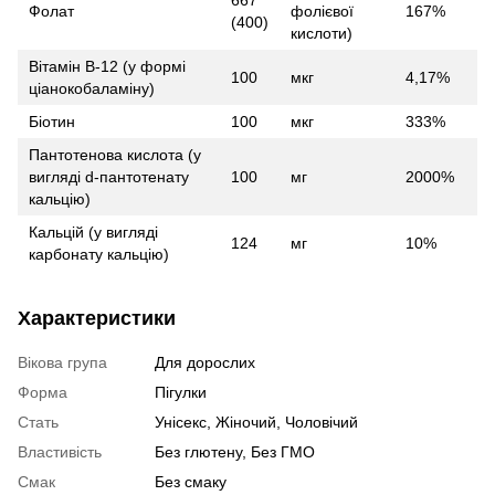
Фолат
фолієвої
167%
(400)
кислоти)
Вітамін B-12 (у формі
100
мкг
4,17%
ціанокобаламіну)
Біотин
100
мкг
333%
Пантотенова кислота (у
вигляді d-пантотенату
100
мг
2000%
кальцію)
Кальцій (у вигляді
124
мг
10%
карбонату кальцію)
Характеристики
Вікова група
Для дорослих
Форма
Пігулки
Стать
Унісекс, Жіночий, Чоловічий
Властивість
Без глютену, Без ГМО
Смак
Без смаку