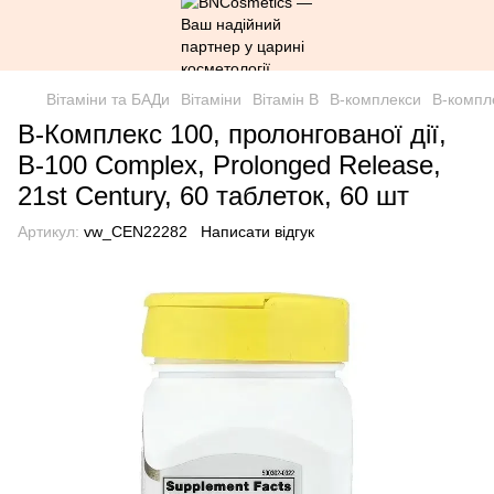
Вітаміни та БАДи
Вітаміни
Вітамін B
В-комплекси
В-компле
B-Комплекс 100, пролонгованої дії,
B-100 Complex, Prolonged Release,
21st Century, 60 таблеток, 60 шт
Артикул:
vw_CEN22282
Написати відгук