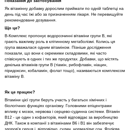
Показання до застосування
Як вітамінну добавку дорослим приймати по одній таблетці на
день під час їжі або за призначенням лікаря. Не перевищуйте
рекомендоване дозування.
Що це?
B-Комплекс пропонує водорозчинні вітаміни групи В, які
грають важливу роль в клітинному метаболізмі. Колись ця
група вважалася одним вітаміном. Пізніше дослідження
показали, що вони є окремими складовими, які часто
співіснують в одних і тих же продуктах. Добавки, що містять
декілька вітамінів групи В (тіамін, рибофлавін, ніацин,
піридоксин, кобаламін, фолат тощо), називаються комплексом
вітаміну В.
Як це працює?
Вітаміни цієї групи беруть участь у багатьох хімічних і
біологічних функціях організму. Головними епіцентрами
впливу є мозок, нервова і серцево-судинна системи. Вітамін
В12 - це один з кофакторів, який відповідає за виробництво
ДНК. Також в компанії з вітамінами В6 і В1 він забезпечує
здоров'я серця і, відповідно, судин, нормалізує сон. Фолієва