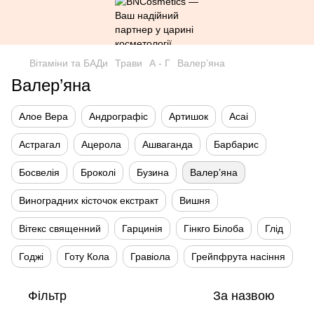
Вітаміни та БАДи
Трави
А - Г
Валер’яна
Валер’яна
Алое Вера
Андрографіс
Артишок
Асаі
Астрагал
Ацерола
Ашваганда
Барбарис
Босвелія
Броколі
Бузина
Валер’яна
Виноградних кісточок екстракт
Вишня
Вітекс священний
Гарцинія
Гінкго Білоба
Глід
Годжі
Готу Кола
Гравіола
Грейпфрута насіння
Фільтр
За назвою