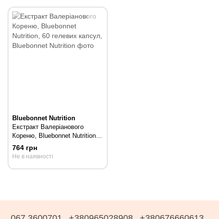
Bluebonnet Nutrition
Екстракт Валеріанового
Кореню, Bluebonnet Nutrition,
60 гелевих капсул, 60 шт
764 грн
Не в наявності
067 3600701
+380965028908
+380676660613