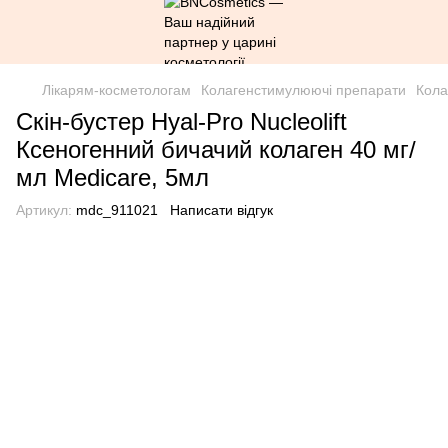
Лікарям-косметологам
Колагенстимулюючі препарати
Кола
Скін-бустер Hyal-Pro Nucleolift
Ксеногенний бичачий колаген 40 мг/
мл Medicare, 5мл
Артикул:
mdc_911021
Написати відгук