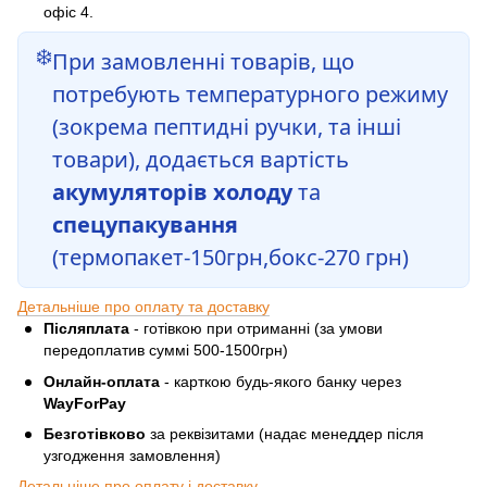
офіс 4.
❄️
При замовленні товарів, що
потребують температурного режиму
(зокрема пептидні ручки, та інші
товари), додається вартість
акумуляторів холоду
та
спецупакування
(термопакет-150грн,бокс-270 грн)
Детальніше про оплату та доставку
Післяплата
- готівкою при отриманні (за умови
передоплатив суммі 500-1500грн)
Онлайн-оплата
- карткою будь-якого банку через
WayForPay
Безготівково
за реквізитами (надає менеддер після
узгодження замовлення)
Детальніше про оплату і доставку