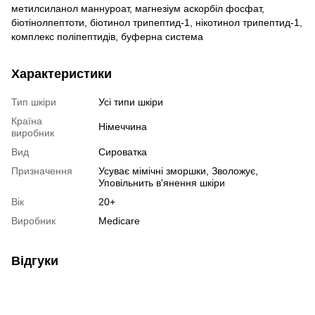
метилсиланол маннуроат, магнезіум аскорбіл фосфат,
біотінолпептоти, біотинол трипептид-1, нікотинол трипептид-1,
комплекс поліпептидів, буферна система
Характеристики
Тип шкіри
Усі типи шкіри
Країна
Німеччина
виробник
Вид
Сироватка
Призначення
Усуває мімічні зморшки, Зволожує,
Уповільнить в'янення шкіри
Вік
20+
Виробник
Medicare
Відгуки