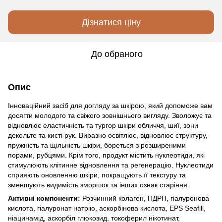
Дізнатися ціну
До обраного
Опис
Інноваційний засіб для догляду за шкірою, який допоможе вам
досягти молодого та свіжого зовнішнього вигляду. Зволожує та
відновлює еластичність та тургор шкіри обличчя, шиї, зони
декольте та кисті рук. Виразно освітлює, відновлює структуру,
пружність та щільність шкіри, бореться з розширеними
порами, рубцями. Крім того, продукт містить нуклеотиди, які
стимулюють клітинне відновлення та регенерацію. Нуклеотиди
сприяють оновленню шкіри, покращують її текстуру та
зменшують видимість зморшок та інших ознак старіння.
Активні компоненти:
Розчинний колаген, ПДРН, гіалуронова
кислота, гіалуронат натрію, аскорбінова кислота, EPS Seafill,
ніацинамід, аскорбіл глюкозид, токоферил нікотинат,