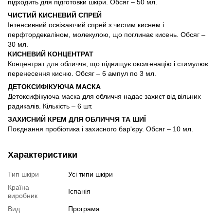
підходить для підготовки шкіри. Обсяг – 50 мл.
ЧИСТИЙ КИСНЕВИЙ СПРЕЙ
Інтенсивний освіжаючий спрей з чистим киснем і
перфтордекаліном, молекулою, що поглинає кисень. Обсяг –
30 мл.
КИСНЕВИЙ КОНЦЕНТРАТ
Концентрат для обличчя, що підвищує оксигенацію і стимулює
перенесення кисню. Обсяг – 6 ампул по 3 мл.
ДЕТОКСИФІКУЮЧА МАСКА
Детоксифікуюча маска для обличчя надає захист від вільних
радикалів. Кількість – 6 шт.
ЗАХИСНИЙ КРЕМ ДЛЯ ОБЛИЧЧЯ ТА ШИЇ
Поєднання пробіотика і захисного бар'єру. Обсяг – 10 мл.
Характеристики
Тип шкіри
Усі типи шкіри
Країна
Іспанія
виробник
Вид
Програма