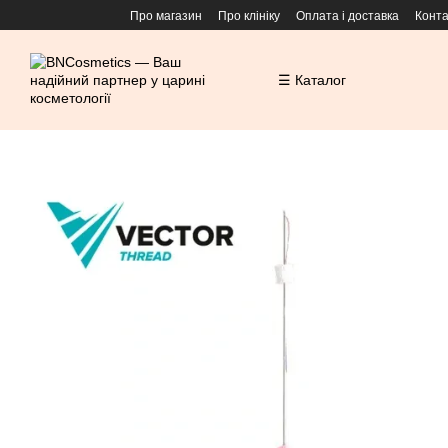
Перейти до основного контенту
Про магазин
Про клініку
Оплата і доставка
Конта
☰ Каталог