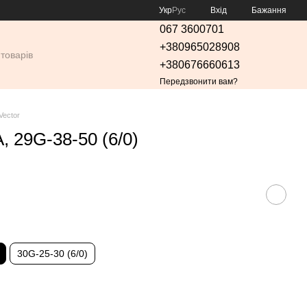
Укр
Рус
Вхід
Бажання
067 3600701
+380965028908
+380676660613
Передзвонити вам?
Vector
 29G-38-50 (6/0)
30G-25-30 (6/0)