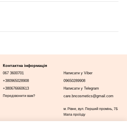
Контактна інформація
067 3600701
Написати у Viber
+380965028908
09650289908
+380676660613
Написати у Telegram
care.bncosmetics@gmail.com
Передзвонити вам?
м. Рівне, вул. Перший промінь, 7Б
Мапа проїзду