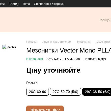
кти
Бренди
Інфо
Співпраця з лікарями
Головна
Лікарям-косметологам
Мезонитки
Мезонитки 
Мезонитки Vector Mono PLLA,
В наявності
Артикул: VPLLA M29-38
Написати відгук
Ціну уточнюйте
Розмір
26G-60-90
27G-50-70 (5/0)
29G-38-50 (6/0)
Дізнатися ціну