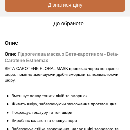
Дізнатися ціну
До обраного
Опис
Опис
Гідрогелева маска з Бета-каротином - Beta-
Carotene Esthemax
BETA-CAROTENE FLORAL MASK проникає через поверхню
шкіри, помітно зменшуючи дрібні зморшки та пожвавлюючи
шкіру.
Зменшує появу тонких ліній та зморшок
Живить шкіру, забезпечуючи зволоження протягом дня
Покращує текстуру та тон шкіри
Виробляє колаген та очищує пори
Забезпечує стійке зволоження, надає шкірі здорового та