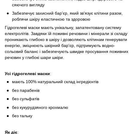
сяючого вигляду
Забезпечує захисний бар'єр, який зв'язує клітини разом,
роблячи шкіру еластичною та здоровою
Гідрогелеві маски мають унікальну, запатентовану систему
електролітів. Завдяки їй поживні речовини і мінерали зі складу
проникають глибоко в шкіру і дозволяють клітинам генерувати
енергію, зміцнюють шкірний бар'єр, підтримують водно-
сольовий баланс і забезпечують швидке просування поживних
речовин у глибокі шари шкіри.
Усі гідрогелеві маски
:
мають 100% натуральний склад інгредієнтів
без парабенів
без сульфатів
без кукурудзяного крохмалю
без тальку⁣
Як діє
: