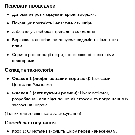
Переваги процедури
Допомагає розгладжувати дрібні зморшки.
Покращує пружність і еластичність шкіри.
Забезпечує глибоке і тривале зволоження.
Вирівнює тон шкіри, зменшуючи видимість пігментних
плям.
Сприяє регенерації шкіри, пошкодженої зовнішніми
факторами.
Склад та технологія
Флакон 1 (ліофілізований порошок):
Екзосоми
Центелли Азіатської.
Флакон 2 (активуючий розчин):
HydraActivator,
розроблений для підсилення дії екзосом та покращення їх
засвоєння шкірою.
(Тільки для зовнішнього застосування)
Спосіб застосування
Крок 1: Очистьте і висушіть шкіру перед нанесенням.