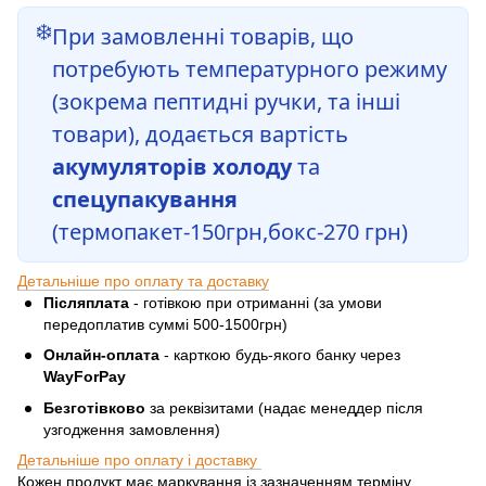
❄️
При замовленні товарів, що
потребують температурного режиму
(зокрема пептидні ручки, та інші
товари), додається вартість
акумуляторів холоду
та
спецупакування
(термопакет-150грн,бокс-270 грн)
Детальніше про оплату та доставку
Післяплата
- готівкою при отриманні (за умови
передоплатив суммі 500-1500грн)
Онлайн-оплата
- карткою будь-якого банку через
WayForPay
Безготівково
за реквізитами (надає менеддер після
узгодження замовлення)
Детальніше про оплату і доставку
Кожен продукт має маркування із зазначенням терміну