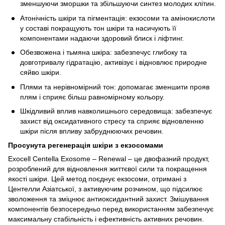
зменшуючи зморшки та збільшуючи синтез молодих клітин.
Атонічність шкіри та пігментація: екзосоми та амінокислоти
у составі покращують тон шкіри та насичують ïї
компонентами надаючи здоровий блиск i ліфтинг.
Обезвожена i тьмяна шкіра: забезпечус глибоку та
довготривалу гідратацію, активізує i відновлює природне
сяйво шкіри.
Плями та нерівномірний тон: допомагає зменшити прояв
плям i сприяє більш равномірному кольору.
Шкідливий вплив навколишнього середовища: забезпечує
захист від оксидативного стресу та сприяє відновленню
шкіри після впливу забруднюючих речовин.
Просунута регенерація шкіри з екзосомами
Exocell Centella Exosome – Renewal – це двофазний продукт,
розроблений для відновлення життєвої сили та покращення
якості шкіри. Цей метод поєднує екзосоми, отримані з
Центелли Азіатської, з активуючим розчином, що підсилює
зволоження та зміцнює антиоксидантний захист. Змішування
компонентів безпосередньо перед використанням забезпечує
максимальну стабільність і ефективність активних речовин.