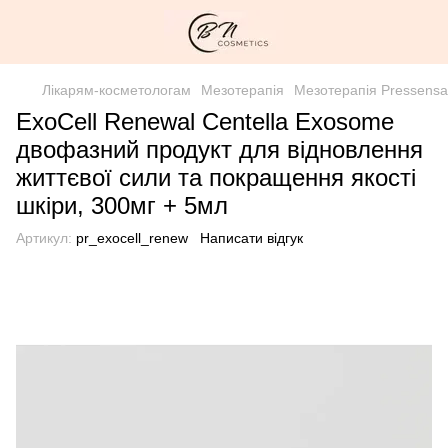
Лікарям-косметологам
Мезотерапія
Мезотерапія Pressensa
ExoCell Renewal Centella Exosome
двофазний продукт для відновлення
життєвої сили та покращення якості
шкіри, 300мг + 5мл
Артикул:
pr_exocell_renew
Написати відгук