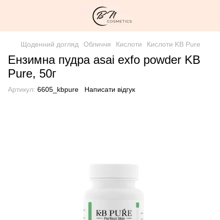
Щоденний догляд
Обличчя
Кислоти
Кислоти KB Pure
Ензимна пудра asai exfo powder KB
Pure, 50г
Артикул:
6605_kbpure
Написати відгук