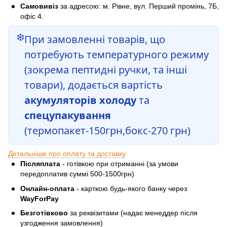
Самовивіз
за адресою: м. Рівне, вул. Перший промінь, 7Б,
офіс 4.
❄️
При замовленні товарів, що
потребують температурного режиму
(зокрема пептидні ручки, та інші
товари), додається вартість
акумуляторів холоду
та
спецупакування
(термопакет-150грн,бокс-270 грн)
Детальніше про оплату та доставку
Післяплата
- готівкою при отриманні (за умови
передоплатив суммі 500-1500грн)
Онлайн-оплата
- карткою будь-якого банку через
WayForPay
Безготівково
за реквізитами (надає менеддер після
узгодження замовлення)