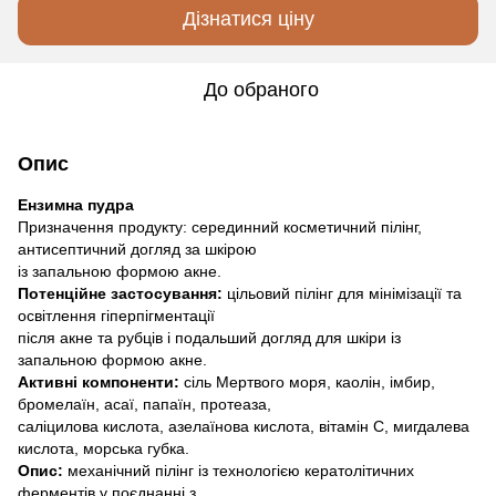
Дізнатися ціну
До обраного
Опис
Ензимна пудра
Призначення продукту: серединний косметичний пілінг,
антисептичний догляд за шкірою
із запальною формою акне.
Потенційне застосування:
цільовий пілінг для мінімізації та
освітлення гіперпігментації
після акне та рубців і подальший догляд для шкіри із
запальною формою акне.
Активні компоненти:
сіль Мертвого моря, каолін, імбир,
бромелаїн, асаї, папаїн, протеаза,
саліцилова кислота, азелаїнова кислота, вітамін C, мигдалева
кислота, морська губка.
Опис:
механічний пілінг із технологією кератолітичних
ферментів у поєднанні з