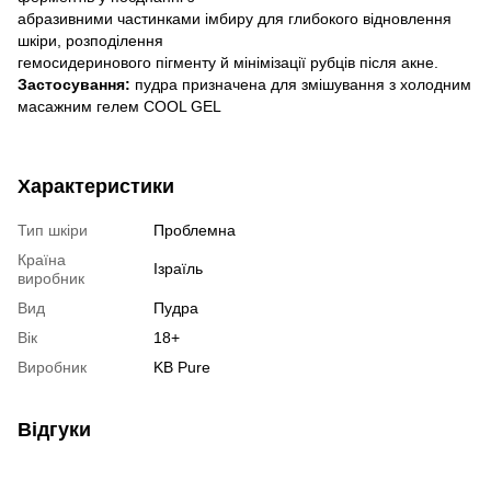
абразивними частинками імбиру для глибокого відновлення
шкіри, розподілення
гемосидеринового пігменту й мінімізації рубців після акне.
Застосування:
пудра призначена для змішування з холодним
масажним гелем COOL GEL
Характеристики
Тип шкіри
Проблемна
Країна
Ізраїль
виробник
Вид
Пудра
Вік
18+
Виробник
KB Pure
Відгуки