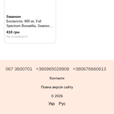
Swanson
Босвеллія, 800 мг, Full
Spectrum Boswellia, Swanson,
60 капсул, 60 шт
410 грн
Не в наявності
067 3600701
+380965028908
+380676660613
Контакти
Повна версія сайту
© 2026
Укр
Рус