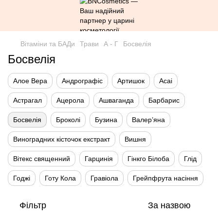
Вітаміни та БАДи
Трави
А - Г
Босвелія
Босвелія
Алое Вера
Андрографіс
Артишок
Асаі
Астрагал
Ацерола
Ашваганда
Барбарис
Босвелія
Броколі
Бузина
Валер’яна
Виноградних кісточок екстракт
Вишня
Вітекс священний
Гарцинія
Гінкго Білоба
Глід
Годжі
Готу Кола
Гравіола
Грейпфрута насіння
Фільтр
За назвою